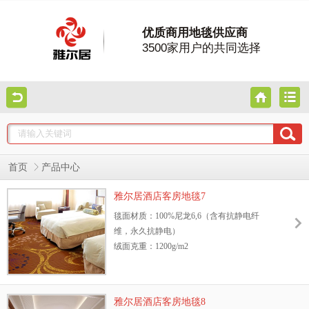
优质商用地毯供应商
3500家用户的共同选择
首页
产品中心
雅尔居酒店客房地毯7
毯面材质：100%尼龙6,6（含有抗静电纤
维，永久抗静电）
绒面克重：1200g/m2
地毯绒高：8.5mm
幅宽：3.66m或4m
阻燃测试等级：GB8624—2006 B1级
雅尔居酒店客房地毯8
抗静电性能：GB/T18044—2000 Ⅱ级标准，含